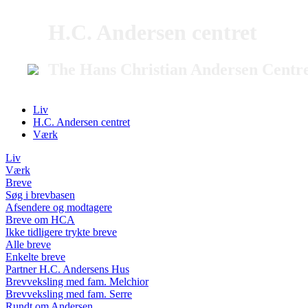
H.C. Andersen centret
The Hans Christian Andersen Centr
Liv
H.C. Andersen centret
Værk
Liv
Værk
Breve
Søg i brevbasen
Afsendere og modtagere
Breve om HCA
Ikke tidligere trykte breve
Alle breve
Enkelte breve
Partner H.C. Andersens Hus
Brevveksling med fam. Melchior
Brevveksling med fam. Serre
Rundt om Andersen