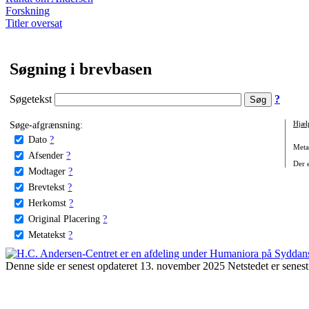
Forskning
Titler oversat
Søgning i brevbasen
Søgetekst
?
Søge-afgrænsning:
Hjæl
Dato
?
Metat
Afsender
?
Der e
Modtager
?
Brevtekst
?
Herkomst
?
Original Placering
?
Metatekst
?
Denne side er senest opdateret 13. november 2025 Netstedet er senest