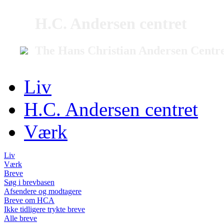
H.C. Andersen centret
The Hans Christian Andersen Centr
Liv
H.C. Andersen centret
Værk
Liv
Værk
Breve
Søg i brevbasen
Afsendere og modtagere
Breve om HCA
Ikke tidligere trykte breve
Alle breve