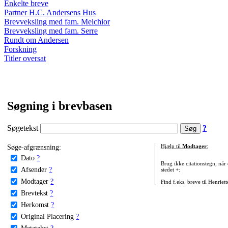
Enkelte breve
Partner H.C. Andersens Hus
Brevveksling med fam. Melchior
Brevveksling med fam. Serre
Rundt om Andersen
Forskning
Titler oversat
Søgning i brevbasen
Søgetekst
?
Søge-afgrænsning:
Hjælp til
Modtager
:
Dato
?
Brug ikke citationstegn, når
Afsender
?
stedet +:
Modtager
?
Find f.eks. breve til Henriet
Brevtekst
?
Herkomst
?
Original Placering
?
Metatekst
?