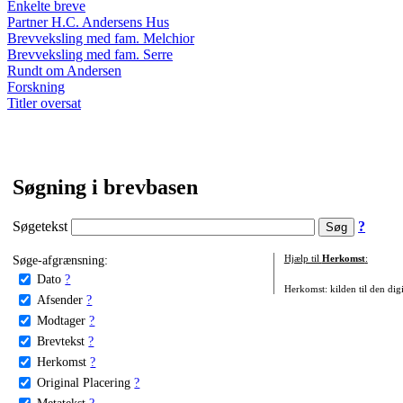
Enkelte breve
Partner H.C. Andersens Hus
Brevveksling med fam. Melchior
Brevveksling med fam. Serre
Rundt om Andersen
Forskning
Titler oversat
Søgning i brevbasen
Søgetekst
?
Søge-afgrænsning:
Hjælp til
Herkomst
:
Dato
?
Herkomst: kilden til den digi
Afsender
?
Modtager
?
Brevtekst
?
Herkomst
?
Original Placering
?
Metatekst
?