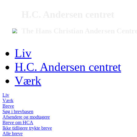
H.C. Andersen centret
The Hans Christian Andersen Centr
Liv
H.C. Andersen centret
Værk
Liv
Værk
Breve
Søg i brevbasen
Afsendere og modtagere
Breve om HCA
Ikke tidligere trykte breve
Alle breve