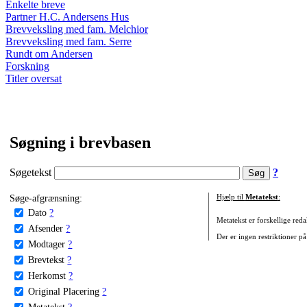
Enkelte breve
Partner H.C. Andersens Hus
Brevveksling med fam. Melchior
Brevveksling med fam. Serre
Rundt om Andersen
Forskning
Titler oversat
Søgning i brevbasen
Søgetekst
?
Søge-afgrænsning:
Hjælp til
Metatekst
:
Dato
?
Metatekst er forskellige reda
Afsender
?
Der er ingen restriktioner på
Modtager
?
Brevtekst
?
Herkomst
?
Original Placering
?
Metatekst
?