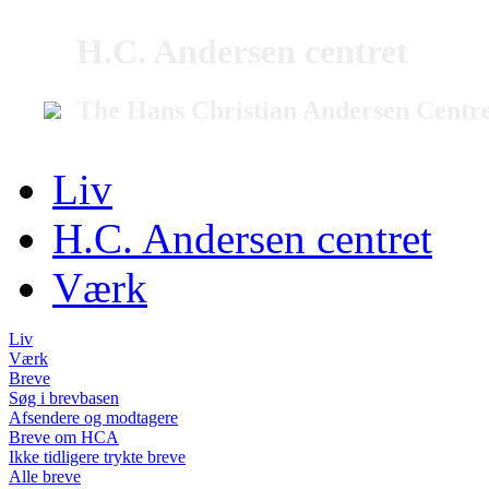
H.C. Andersen centret
The Hans Christian Andersen Centr
Liv
H.C. Andersen centret
Værk
Liv
Værk
Breve
Søg i brevbasen
Afsendere og modtagere
Breve om HCA
Ikke tidligere trykte breve
Alle breve