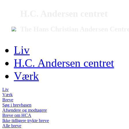
H.C. Andersen centret
The Hans Christian Andersen Centr
Liv
H.C. Andersen centret
Værk
Liv
Værk
Breve
Søg i brevbasen
Afsendere og modtagere
Breve om HCA
Ikke tidligere trykte breve
Alle breve