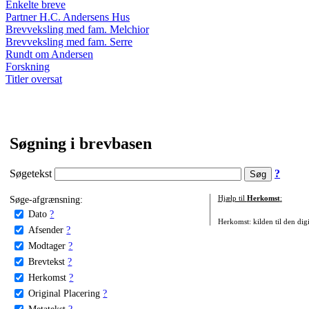
Enkelte breve
Partner H.C. Andersens Hus
Brevveksling med fam. Melchior
Brevveksling med fam. Serre
Rundt om Andersen
Forskning
Titler oversat
Søgning i brevbasen
Søgetekst
?
Søge-afgrænsning:
Hjælp til
Herkomst
:
Dato
?
Herkomst: kilden til den digi
Afsender
?
Modtager
?
Brevtekst
?
Herkomst
?
Original Placering
?
Metatekst
?