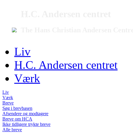
H.C. Andersen centret
The Hans Christian Andersen Centr
Liv
H.C. Andersen centret
Værk
Liv
Værk
Breve
Søg i brevbasen
Afsendere og modtagere
Breve om HCA
Ikke tidligere trykte breve
Alle breve