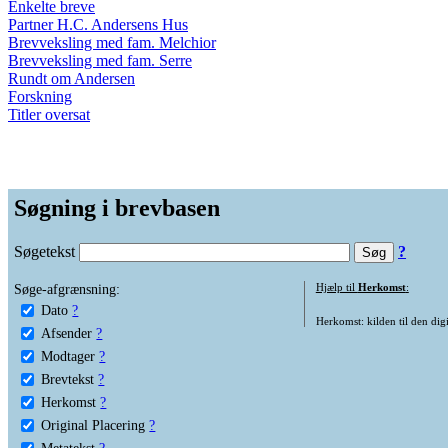
Enkelte breve
Partner H.C. Andersens Hus
Brevveksling med fam. Melchior
Brevveksling med fam. Serre
Rundt om Andersen
Forskning
Titler oversat
Søgning i brevbasen
Søgetekst
?
Søge-afgrænsning:
Hjælp til
Herkomst
:
Dato
?
Herkomst: kilden til den digi
Afsender
?
Modtager
?
Brevtekst
?
Herkomst
?
Original Placering
?
Metatekst
?