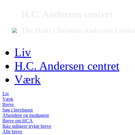
H.C. Andersen centret
The Hans Christian Andersen Centr
Liv
H.C. Andersen centret
Værk
Liv
Værk
Breve
Søg i brevbasen
Afsendere og modtagere
Breve om HCA
Ikke tidligere trykte breve
Alle breve