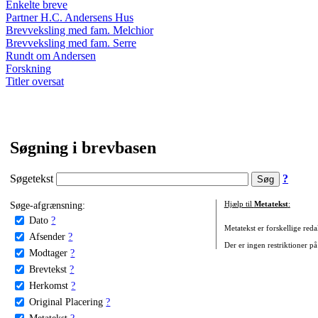
Enkelte breve
Partner H.C. Andersens Hus
Brevveksling med fam. Melchior
Brevveksling med fam. Serre
Rundt om Andersen
Forskning
Titler oversat
Søgning i brevbasen
Søgetekst
?
Søge-afgrænsning:
Hjælp til
Metatekst
:
Dato
?
Metatekst er forskellige reda
Afsender
?
Der er ingen restriktioner på
Modtager
?
Brevtekst
?
Herkomst
?
Original Placering
?
Metatekst
?