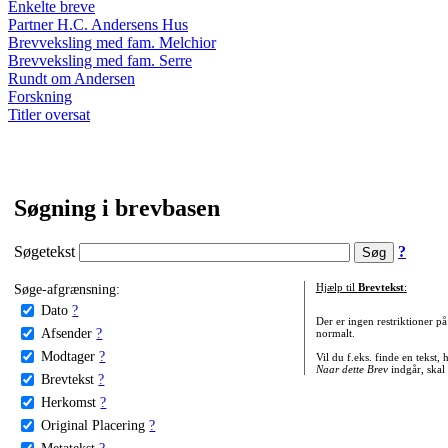
Enkelte breve
Partner H.C. Andersens Hus
Brevveksling med fam. Melchior
Brevveksling med fam. Serre
Rundt om Andersen
Forskning
Titler oversat
Søgning i brevbasen
Søgetekst
?
Søge-afgrænsning:
Hjælp til
Brevtekst
:
Dato
?
Der er ingen restriktioner p
Afsender
?
normalt.
Modtager
?
Vil du f.eks. finde en tekst,
Naar dette Brev
indgår, skal
Brevtekst
?
Herkomst
?
Original Placering
?
Metatekst
?