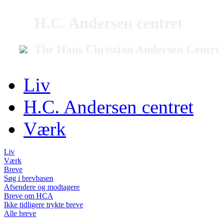
H.C. Andersen centret
The Hans Christian Andersen Centr
Liv
H.C. Andersen centret
Værk
Liv
Værk
Breve
Søg i brevbasen
Afsendere og modtagere
Breve om HCA
Ikke tidligere trykte breve
Alle breve