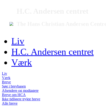
H.C. Andersen centret
The Hans Christian Andersen Centr
Liv
H.C. Andersen centret
Værk
Liv
Værk
Breve
Søg i brevbasen
Afsendere og modtagere
Breve om HCA
Ikke tidligere trykte breve
Alle breve