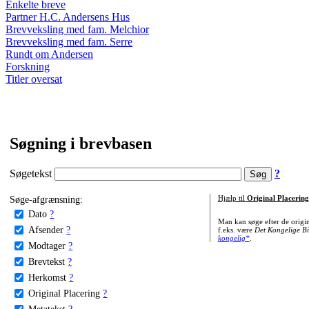
Enkelte breve
Partner H.C. Andersens Hus
Brevveksling med fam. Melchior
Brevveksling med fam. Serre
Rundt om Andersen
Forskning
Titler oversat
Søgning i brevbasen
Søgetekst
?
Søge-afgrænsning:
Hjælp til
Original Placering
Dato
?
Man kan søge efter de origi
Afsender
?
f.eks. være
Det Kongelige Bi
kongelig*
.
Modtager
?
Brevtekst
?
Herkomst
?
Original Placering
?
Metatekst
?