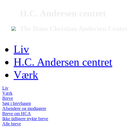
H.C. Andersen centret
The Hans Christian Andersen Centr
Liv
H.C. Andersen centret
Værk
Liv
Værk
Breve
Søg i brevbasen
Afsendere og modtagere
Breve om HCA
Ikke tidligere trykte breve
Alle breve