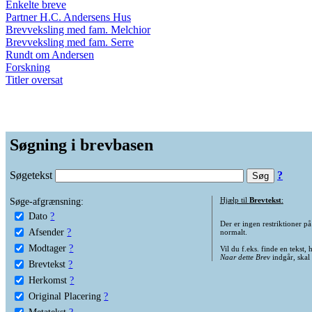
Enkelte breve
Partner H.C. Andersens Hus
Brevveksling med fam. Melchior
Brevveksling med fam. Serre
Rundt om Andersen
Forskning
Titler oversat
Søgning i brevbasen
Søgetekst
?
Søge-afgrænsning:
Hjælp til
Brevtekst
:
Dato
?
Der er ingen restriktioner p
Afsender
?
normalt.
Modtager
?
Vil du f.eks. finde en tekst,
Naar dette Brev
indgår, skal
Brevtekst
?
Herkomst
?
Original Placering
?
Metatekst
?