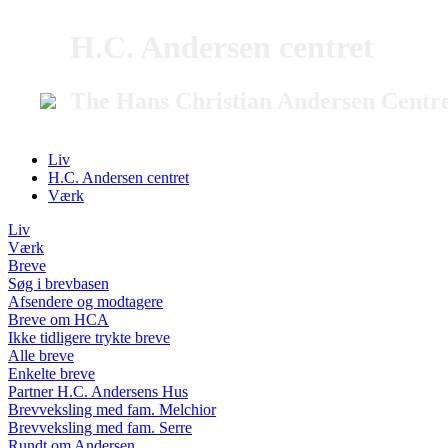
H.C. Andersen centret
The Hans Christian Andersen Centr
Liv
H.C. Andersen centret
Værk
Liv
Værk
Breve
Søg i brevbasen
Afsendere og modtagere
Breve om HCA
Ikke tidligere trykte breve
Alle breve
Enkelte breve
Partner H.C. Andersens Hus
Brevveksling med fam. Melchior
Brevveksling med fam. Serre
Rundt om Andersen