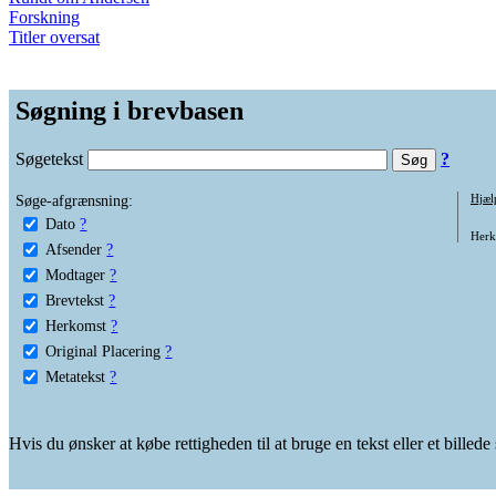
Forskning
Titler oversat
Søgning i brevbasen
Søgetekst
?
Søge-afgrænsning:
Hjæl
Dato
?
Herko
Afsender
?
Modtager
?
Brevtekst
?
Herkomst
?
Original Placering
?
Metatekst
?
Hvis du ønsker at købe rettigheden til at bruge en tekst eller et billed