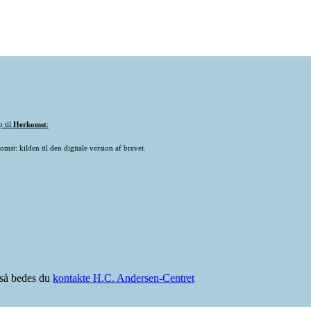
p til
Herkomst
:
mst: kilden til den digitale version af brevet.
e så bedes du
kontakte H.C. Andersen-Centret