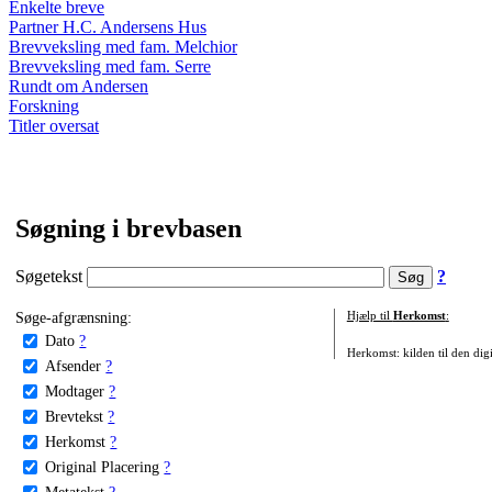
Enkelte breve
Partner H.C. Andersens Hus
Brevveksling med fam. Melchior
Brevveksling med fam. Serre
Rundt om Andersen
Forskning
Titler oversat
Søgning i brevbasen
Søgetekst
?
Søge-afgrænsning:
Hjælp til
Herkomst
:
Dato
?
Herkomst: kilden til den digi
Afsender
?
Modtager
?
Brevtekst
?
Herkomst
?
Original Placering
?
Metatekst
?