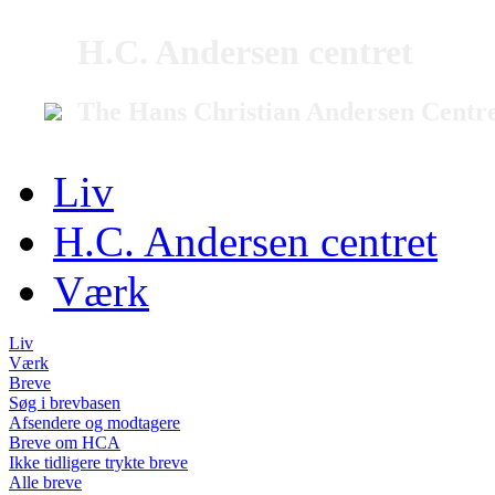
H.C. Andersen centret
The Hans Christian Andersen Centr
Liv
H.C. Andersen centret
Værk
Liv
Værk
Breve
Søg i brevbasen
Afsendere og modtagere
Breve om HCA
Ikke tidligere trykte breve
Alle breve