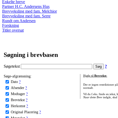
Enkelte breve
Partner H.C. Andersens Hus
Brevveksling med fam. Melchior
Brevveksling med fam. Serre
Rundt om Andersen
Forskning
Titler oversat
Søgning i brevbasen
Søgetekst
?
Søge-afgrænsning:
Hjælp til
Brevtekst
:
Dato
?
Der er ingen restriktioner p
Afsender
?
normalt.
Modtager
?
Vil du f.eks. finde en tekst,
Naar dette Brev
indgår, skal
Brevtekst
?
Herkomst
?
Original Placering
?
Metatekst
?