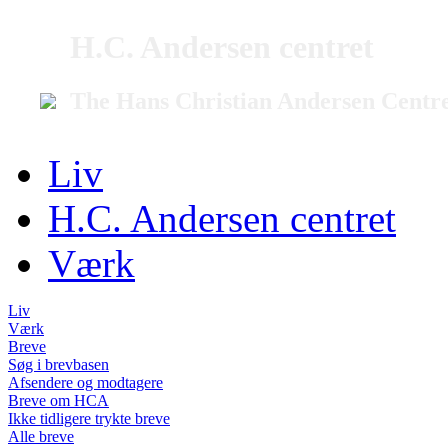
H.C. Andersen centret
The Hans Christian Andersen Centr
Liv
H.C. Andersen centret
Værk
Liv
Værk
Breve
Søg i brevbasen
Afsendere og modtagere
Breve om HCA
Ikke tidligere trykte breve
Alle breve