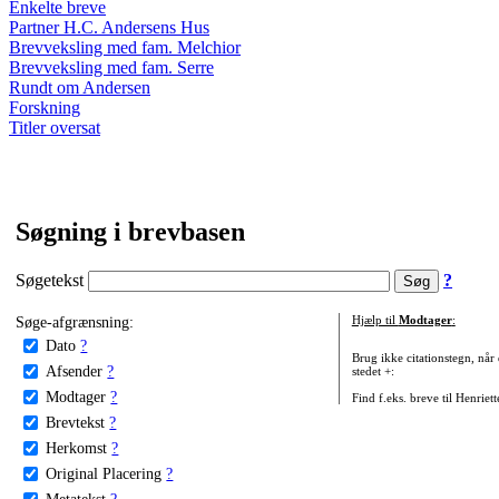
Enkelte breve
Partner H.C. Andersens Hus
Brevveksling med fam. Melchior
Brevveksling med fam. Serre
Rundt om Andersen
Forskning
Titler oversat
Søgning i brevbasen
Søgetekst
?
Søge-afgrænsning:
Hjælp til
Modtager
:
Dato
?
Brug ikke citationstegn, når
Afsender
?
stedet +:
Modtager
?
Find f.eks. breve til Henriet
Brevtekst
?
Herkomst
?
Original Placering
?
Metatekst
?