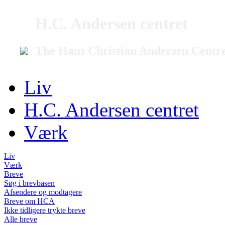
H.C. Andersen centret
The Hans Christian Andersen Centr
Liv
H.C. Andersen centret
Værk
Liv
Værk
Breve
Søg i brevbasen
Afsendere og modtagere
Breve om HCA
Ikke tidligere trykte breve
Alle breve