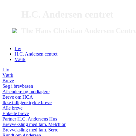
H.C. Andersen centret
The Hans Christian Andersen Centr
Liv
H.C. Andersen centret
Værk
Liv
Værk
Breve
Søg i brevbasen
Afsendere og modtagere
Breve om HCA
Ikke tidligere trykte breve
Alle breve
Enkelte breve
Partner H.C. Andersens Hus
Brevveksling med fam. Melchior
Brevveksling med fam. Serre
Rundt om Andersen