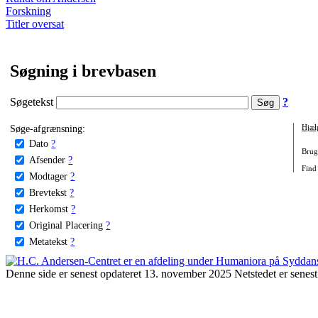
Forskning
Titler oversat
Søgning i brevbasen
Søgetekst
?
Søge-afgrænsning:
Hjæl
Dato
?
Brug 
Afsender
?
Find 
Modtager
?
Brevtekst
?
Herkomst
?
Original Placering
?
Metatekst
?
Denne side er senest opdateret 13. november 2025 Netstedet er senest