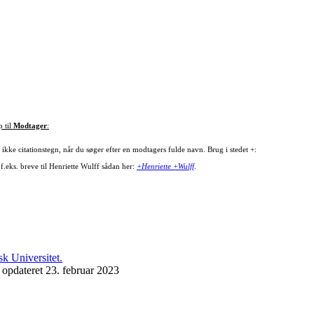
p til
Modtager
:
ikke citationstegn, når du søger efter en modtagers fulde navn. Brug i stedet +:
f.eks. breve til Henriette Wulff sådan her:
+Henriette +Wulff
.
 opdateret 23. februar 2023