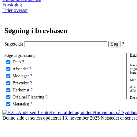
Forskning
Titler oversat
Søgning i brevbasen
Søgetekst
?
Søge-afgrænsning:
Hjæl
Dato
?
Når 
Afsender
?
augu
bruge
Modtager
?
Man 
Brevtekst
?
Alle
Herkomst
?
Alle
Original Placering
?
Det 
Metatekst
?
Denne side er senest opdateret 13. november 2025 Netstedet er senest