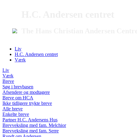
H.C. Andersen centret
The Hans Christian Andersen Centr
Liv
H.C. Andersen centret
Værk
Liv
Værk
Breve
Søg i brevbasen
Afsendere og modtagere
Breve om HCA
Ikke tidligere trykte breve
Alle breve
Enkelte breve
Partner H.C. Andersens Hus
Brevveksling med fam. Melchior
Brevveksling med fam. Serre
Rundt om Andersen