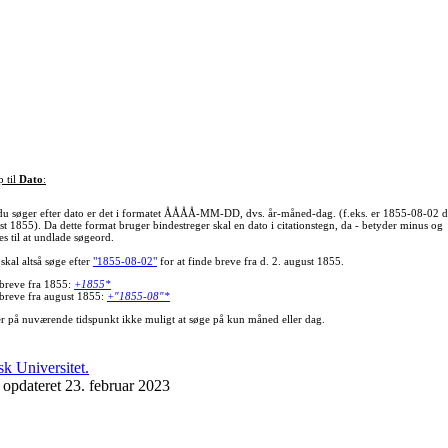
p til
Dato
:
du søger efter dato er det i formatet ÅÅÅÅ-MM-DD, dvs. år-måned-dag. (f.eks. er 1855-08-02 d
st 1855). Da dette format bruger bindestreger skal en dato i citationstegn, da - betyder minus og
s til at undlade søgeord.
skal altså søge efter
"1855-08-02"
for at finde breve fra d. 2. august 1855.
 breve fra 1855:
+1855*
 breve fra august 1855:
+"1855-08"*
er på nuværende tidspunkt ikke muligt at søge på kun måned eller dag.
 opdateret 23. februar 2023