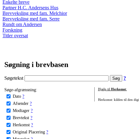
Enkelte breve
Partner H.C. Andersens Hus
Brevveksling med fam. Melchior
Brevveksling med fam. Serre
Rundt om Andersen
Forskning
Titler oversat
Søgning i brevbasen
Søgetekst
?
Søge-afgrænsning:
Hjælp til
Herkomst
:
Dato
?
Herkomst: kilden til den digi
Afsender
?
Modtager
?
Brevtekst
?
Herkomst
?
Original Placering
?
Metatekst
?