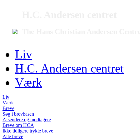
H.C. Andersen centret
The Hans Christian Andersen Centr
Liv
H.C. Andersen centret
Værk
Liv
Værk
Breve
Søg i brevbasen
Afsendere og modtagere
Breve om HCA
Ikke tidligere trykte breve
Alle breve