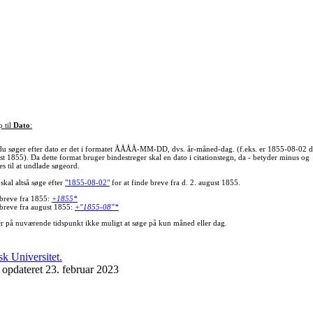
p til
Dato
:
du søger efter dato er det i formatet ÅÅÅÅ-MM-DD, dvs. år-måned-dag. (f.eks. er 1855-08-02 d
st 1855). Da dette format bruger bindestreger skal en dato i citationstegn, da - betyder minus og
s til at undlade søgeord.
skal altså søge efter
"1855-08-02"
for at finde breve fra d. 2. august 1855.
 breve fra 1855:
+1855*
 breve fra august 1855:
+"1855-08"*
er på nuværende tidspunkt ikke muligt at søge på kun måned eller dag.
 opdateret 23. februar 2023