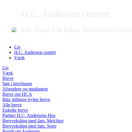
H.C. Andersen centret
The Hans Christian Andersen Centr
Liv
H.C. Andersen centret
Værk
Liv
Værk
Breve
Søg i brevbasen
Afsendere og modtagere
Breve om HCA
Ikke tidligere trykte breve
Alle breve
Enkelte breve
Partner H.C. Andersens Hus
Brevveksling med fam. Melchior
Brevveksling med fam. Serre
Rundt om Andersen