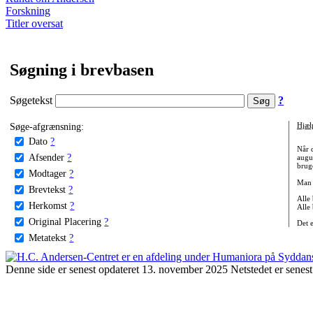
Forskning
Titler oversat
Søgning i brevbasen
Søgetekst
?
Søge-afgrænsning:
Hjæl
Dato
?
Når 
Afsender
?
augu
bruge
Modtager
?
Man 
Brevtekst
?
Alle
Herkomst
?
Alle
Original Placering
?
Det 
Metatekst
?
Denne side er senest opdateret 13. november 2025 Netstedet er senest