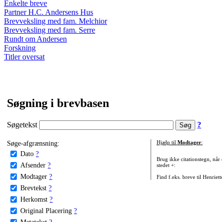
Enkelte breve
Partner H.C. Andersens Hus
Brevveksling med fam. Melchior
Brevveksling med fam. Serre
Rundt om Andersen
Forskning
Titler oversat
Søgning i brevbasen
Søgetekst
?
Søge-afgrænsning:
Hjælp til
Modtager
:
Dato
?
Brug ikke citationstegn, når
Afsender
?
stedet +:
Modtager
?
Find f.eks. breve til Henriet
Brevtekst
?
Herkomst
?
Original Placering
?
Metatekst
?