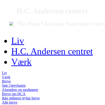
H.C. Andersen centret
The Hans Christian Andersen Centr
Liv
H.C. Andersen centret
Værk
Liv
Værk
Breve
Søg i brevbasen
Afsendere og modtagere
Breve om HCA
Ikke tidligere trykte breve
Alle breve