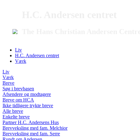
H.C. Andersen centret
The Hans Christian Andersen Centr
Liv
H.C. Andersen centret
Værk
Liv
Værk
Breve
Søg i brevbasen
Afsendere og modtagere
Breve om HCA
Ikke tidligere trykte breve
Alle breve
Enkelte breve
Partner H.C. Andersens Hus
Brevveksling med fam. Melchior
Brevveksling med fam. Serre
Rundt om Andersen