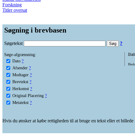
Forskning
Titler oversat
Søgning i brevbasen
Søgetekst
?
Søge-afgrænsning:
Hjæl
Dato
?
Herko
Afsender
?
Modtager
?
Brevtekst
?
Herkomst
?
Original Placering
?
Metatekst
?
Hvis du ønsker at købe rettigheden til at bruge en tekst eller et billed