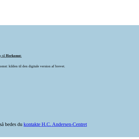
p til
Herkomst
:
mst: kilden til den digitale version af brevet.
e så bedes du
kontakte H.C. Andersen-Centret