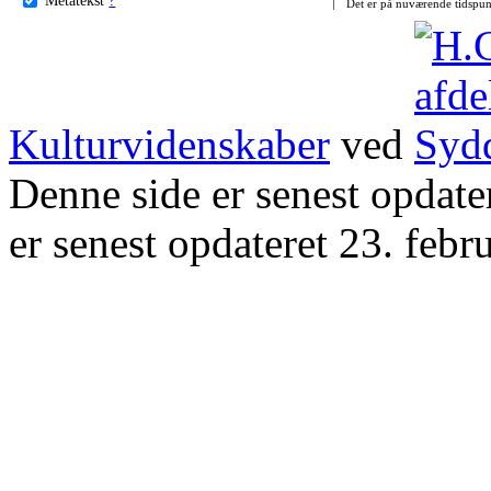
Det er på nuværende tidspun
Kulturvidenskaber
ved
Denne side er senest opdat
er senest opdateret 23. febr