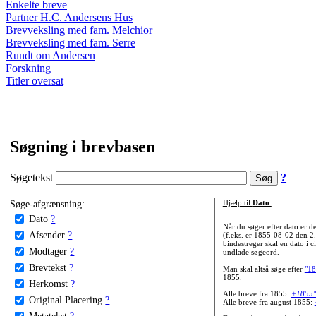
Enkelte breve
Partner H.C. Andersens Hus
Brevveksling med fam. Melchior
Brevveksling med fam. Serre
Rundt om Andersen
Forskning
Titler oversat
Søgning i brevbasen
Søgetekst
?
Søge-afgrænsning:
Hjælp til
Dato
:
Dato
?
Når du søger efter dato er
Afsender
?
(f.eks. er 1855-08-02 den 2
bindestreger skal en dato i c
Modtager
?
undlade søgeord.
Brevtekst
?
Man skal altså søge efter
"18
1855.
Herkomst
?
Alle breve fra 1855:
+1855
Original Placering
?
Alle breve fra august 1855:
Metatekst
?