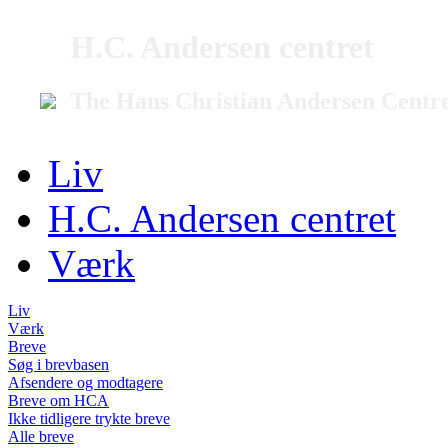
H.C. Andersen centret
The Hans Christian Andersen Centr
Liv
H.C. Andersen centret
Værk
Liv
Værk
Breve
Søg i brevbasen
Afsendere og modtagere
Breve om HCA
Ikke tidligere trykte breve
Alle breve