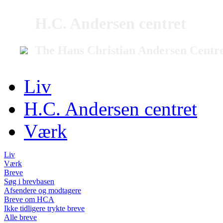
H.C. Andersen centret
The Hans Christian Andersen Centr
Liv
H.C. Andersen centret
Værk
Liv
Værk
Breve
Søg i brevbasen
Afsendere og modtagere
Breve om HCA
Ikke tidligere trykte breve
Alle breve