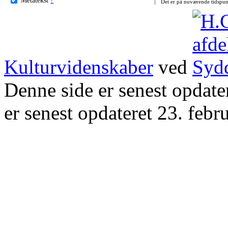
Det er på nuværende tidspun
Kulturvidenskaber
ved
Denne side er senest opdat
er senest opdateret 23. febr