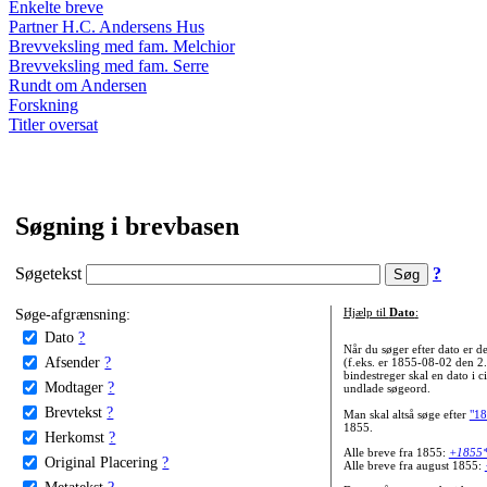
Enkelte breve
Partner H.C. Andersens Hus
Brevveksling med fam. Melchior
Brevveksling med fam. Serre
Rundt om Andersen
Forskning
Titler oversat
Søgning i brevbasen
Søgetekst
?
Søge-afgrænsning:
Hjælp til
Dato
:
Dato
?
Når du søger efter dato er
Afsender
?
(f.eks. er 1855-08-02 den 2
bindestreger skal en dato i c
Modtager
?
undlade søgeord.
Brevtekst
?
Man skal altså søge efter
"18
1855.
Herkomst
?
Alle breve fra 1855:
+1855
Original Placering
?
Alle breve fra august 1855:
Metatekst
?