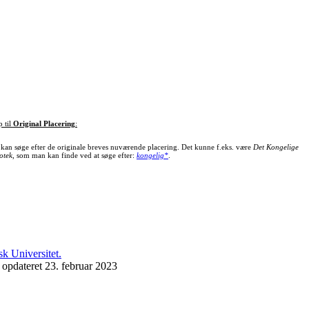
p til
Original Placering
:
kan søge efter de originale breves nuværende placering. Det kunne f.eks. være
Det Kongelige
otek
, som man kan finde ved at søge efter:
kongelig*
.
 opdateret 23. februar 2023