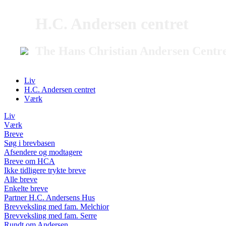
H.C. Andersen centret
The Hans Christian Andersen Centr
Liv
H.C. Andersen centret
Værk
Liv
Værk
Breve
Søg i brevbasen
Afsendere og modtagere
Breve om HCA
Ikke tidligere trykte breve
Alle breve
Enkelte breve
Partner H.C. Andersens Hus
Brevveksling med fam. Melchior
Brevveksling med fam. Serre
Rundt om Andersen