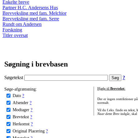
Enkelte breve
Partner H.C. Andersens Hus
Brevveksling med fam. Melchior
Brevveksling med fam. Serre
Rundt om Andersen
Forskning
Titler oversat
Søgning i brevbasen
Søgetekst
?
Søge-afgrænsning:
Hjælp til
Brevtekst
:
Dato
?
Der er ingen restriktioner p
Afsender
?
normalt.
Modtager
?
Vil du f.eks. finde en tekst,
Naar dette Brev
indgår, skal
Brevtekst
?
Herkomst
?
Original Placering
?
Metatekst
?