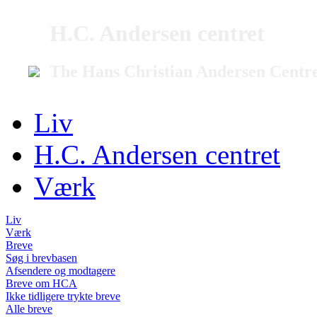
H.C. Andersen centret
The Hans Christian Andersen Centr
Liv
H.C. Andersen centret
Værk
Liv
Værk
Breve
Søg i brevbasen
Afsendere og modtagere
Breve om HCA
Ikke tidligere trykte breve
Alle breve