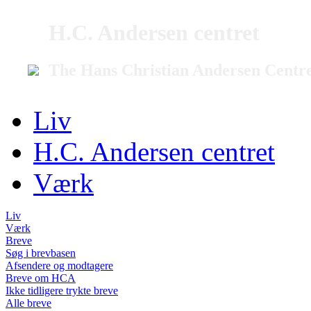
H.C. Andersen centret
The Hans Christian Andersen Centr
Liv
H.C. Andersen centret
Værk
Liv
Værk
Breve
Søg i brevbasen
Afsendere og modtagere
Breve om HCA
Ikke tidligere trykte breve
Alle breve