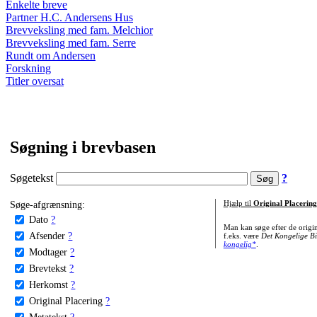
Enkelte breve
Partner H.C. Andersens Hus
Brevveksling med fam. Melchior
Brevveksling med fam. Serre
Rundt om Andersen
Forskning
Titler oversat
Søgning i brevbasen
Søgetekst
?
Søge-afgrænsning:
Hjælp til
Original Placering
Dato
?
Man kan søge efter de origi
Afsender
?
f.eks. være
Det Kongelige Bi
kongelig*
.
Modtager
?
Brevtekst
?
Herkomst
?
Original Placering
?
Metatekst
?