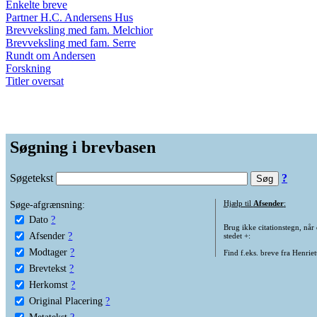
Enkelte breve
Partner H.C. Andersens Hus
Brevveksling med fam. Melchior
Brevveksling med fam. Serre
Rundt om Andersen
Forskning
Titler oversat
Søgning i brevbasen
Søgetekst
?
Søge-afgrænsning:
Hjælp til
Afsender
:
Dato
?
Brug ikke citationstegn, når
Afsender
?
stedet +:
Modtager
?
Find f.eks. breve fra Henrie
Brevtekst
?
Herkomst
?
Original Placering
?
Metatekst
?