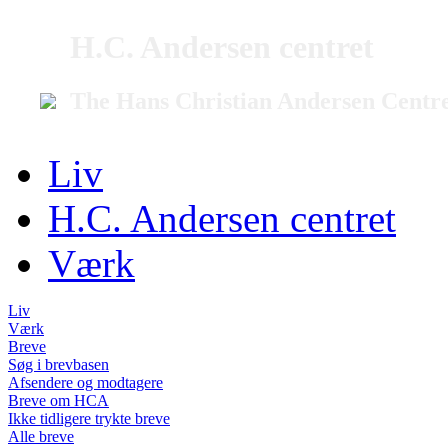
H.C. Andersen centret
The Hans Christian Andersen Centr
Liv
H.C. Andersen centret
Værk
Liv
Værk
Breve
Søg i brevbasen
Afsendere og modtagere
Breve om HCA
Ikke tidligere trykte breve
Alle breve