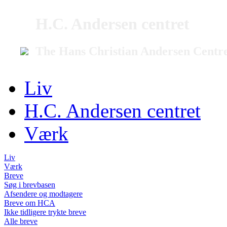
H.C. Andersen centret
The Hans Christian Andersen Centr
Liv
H.C. Andersen centret
Værk
Liv
Værk
Breve
Søg i brevbasen
Afsendere og modtagere
Breve om HCA
Ikke tidligere trykte breve
Alle breve