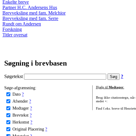
Enkelte breve
Partner H.C. Andersens Hus
Brevveksling med fam. Melchior
Brevveksling med fam. Serre
Rundt om Andersen
Forskning
Titler oversat
Søgning i brevbasen
Søgetekst
?
Søge-afgrænsning:
Hjælp til
Modtager
:
Dato
?
Brug ikke citationstegn, når
Afsender
?
stedet +:
Modtager
?
Find f.eks. breve til Henriet
Brevtekst
?
Herkomst
?
Original Placering
?
Metatekst
?