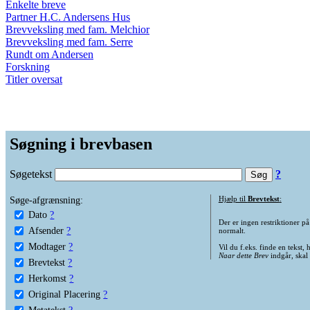
Enkelte breve
Partner H.C. Andersens Hus
Brevveksling med fam. Melchior
Brevveksling med fam. Serre
Rundt om Andersen
Forskning
Titler oversat
Søgning i brevbasen
Søgetekst
?
Søge-afgrænsning:
Hjælp til
Brevtekst
:
Dato
?
Der er ingen restriktioner p
Afsender
?
normalt.
Modtager
?
Vil du f.eks. finde en tekst,
Naar dette Brev
indgår, skal
Brevtekst
?
Herkomst
?
Original Placering
?
Metatekst
?