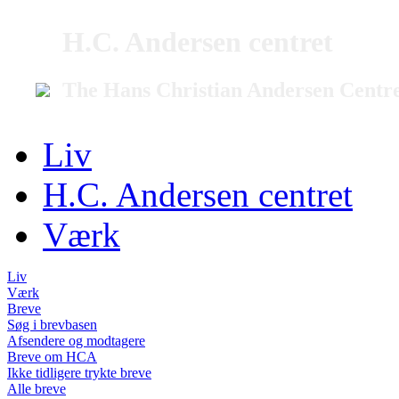
H.C. Andersen centret
The Hans Christian Andersen Centr
Liv
H.C. Andersen centret
Værk
Liv
Værk
Breve
Søg i brevbasen
Afsendere og modtagere
Breve om HCA
Ikke tidligere trykte breve
Alle breve