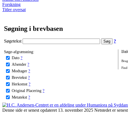
Forskning
Titler oversat
Søgning i brevbasen
Søgetekst
?
Søge-afgrænsning:
Hjæl
Dato
?
Brug 
Afsender
?
Find 
Modtager
?
Brevtekst
?
Herkomst
?
Original Placering
?
Metatekst
?
Denne side er senest opdateret 13. november 2025 Netstedet er senest