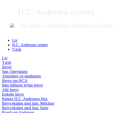
H.C. Andersen centret
The Hans Christian Andersen Centr
Liv
H.C. Andersen centret
Værk
Liv
Værk
Breve
Søg i brevbasen
Afsendere og modtagere
Breve om HCA
Ikke tidligere trykte breve
Alle breve
Enkelte breve
Partner H.C. Andersens Hus
Brevveksling med fam. Melchior
Brevveksling med fam. Serre
Rundt om Andersen