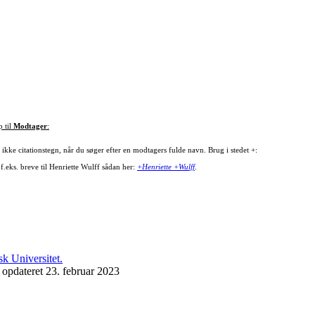
p til
Modtager
:
ikke citationstegn, når du søger efter en modtagers fulde navn. Brug i stedet +:
f.eks. breve til Henriette Wulff sådan her:
+Henriette +Wulff
.
 opdateret 23. februar 2023