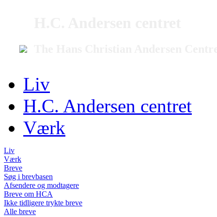
H.C. Andersen centret
The Hans Christian Andersen Centr
Liv
H.C. Andersen centret
Værk
Liv
Værk
Breve
Søg i brevbasen
Afsendere og modtagere
Breve om HCA
Ikke tidligere trykte breve
Alle breve