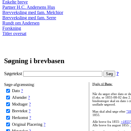
Enkelte breve
Partner H.C. Andersens Hus
Brevveksling med fam. Melchior
Brevveksling med fam. Serre
Rundt om Andersen
Forskning
Titler oversat
Søgning i brevbasen
Søgetekst
?
Søge-afgrænsning:
Hjælp til
Dato
:
Dato
?
Når du søger efter dato er
Afsender
?
(f.eks. er 1855-08-02 den 2
bindestreger skal en dato i c
Modtager
?
undlade søgeord.
Brevtekst
?
Man skal altså søge efter
"18
1855.
Herkomst
?
Alle breve fra 1855:
+1855
Original Placering
?
Alle breve fra august 1855:
Metatekst
?