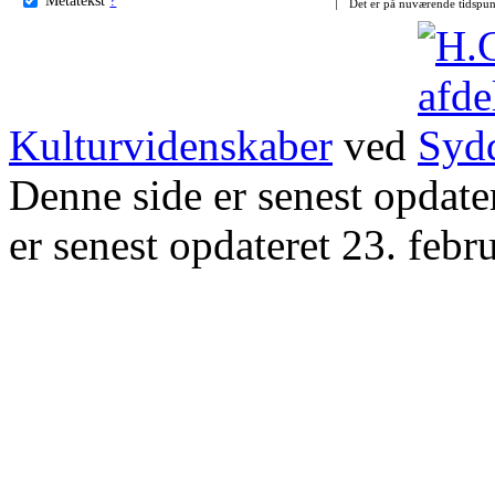
Det er på nuværende tidspun
Kulturvidenskaber
ved
Denne side er senest opdat
er senest opdateret 23. febr