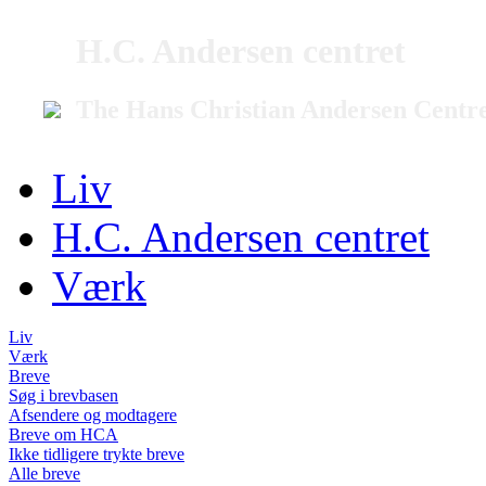
H.C. Andersen centret
The Hans Christian Andersen Centr
Liv
H.C. Andersen centret
Værk
Liv
Værk
Breve
Søg i brevbasen
Afsendere og modtagere
Breve om HCA
Ikke tidligere trykte breve
Alle breve