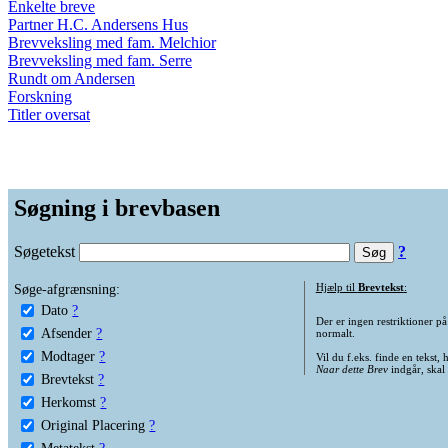
Enkelte breve
Partner H.C. Andersens Hus
Brevveksling med fam. Melchior
Brevveksling med fam. Serre
Rundt om Andersen
Forskning
Titler oversat
Søgning i brevbasen
Søgetekst
?
Søge-afgrænsning:
Hjælp til
Brevtekst
:
Dato
?
Der er ingen restriktioner p
Afsender
?
normalt.
Modtager
?
Vil du f.eks. finde en tekst,
Naar dette Brev
indgår, skal
Brevtekst
?
Herkomst
?
Original Placering
?
Metatekst
?