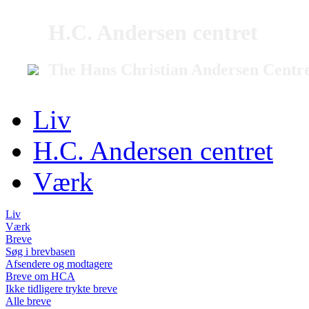
H.C. Andersen centret
The Hans Christian Andersen Centr
Liv
H.C. Andersen centret
Værk
Liv
Værk
Breve
Søg i brevbasen
Afsendere og modtagere
Breve om HCA
Ikke tidligere trykte breve
Alle breve