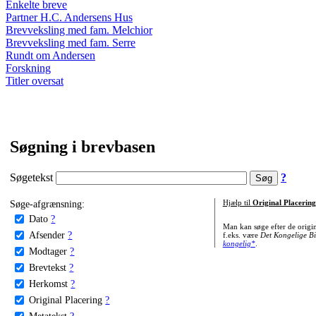
Enkelte breve
Partner H.C. Andersens Hus
Brevveksling med fam. Melchior
Brevveksling med fam. Serre
Rundt om Andersen
Forskning
Titler oversat
Søgning i brevbasen
Søgetekst
?
Søge-afgrænsning:
Hjælp til
Original Placering
Dato
?
Man kan søge efter de origi
Afsender
?
f.eks. være
Det Kongelige Bi
kongelig*
.
Modtager
?
Brevtekst
?
Herkomst
?
Original Placering
?
Metatekst
?