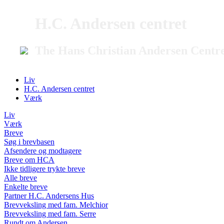
H.C. Andersen centret
The Hans Christian Andersen Centr
Liv
H.C. Andersen centret
Værk
Liv
Værk
Breve
Søg i brevbasen
Afsendere og modtagere
Breve om HCA
Ikke tidligere trykte breve
Alle breve
Enkelte breve
Partner H.C. Andersens Hus
Brevveksling med fam. Melchior
Brevveksling med fam. Serre
Rundt om Andersen