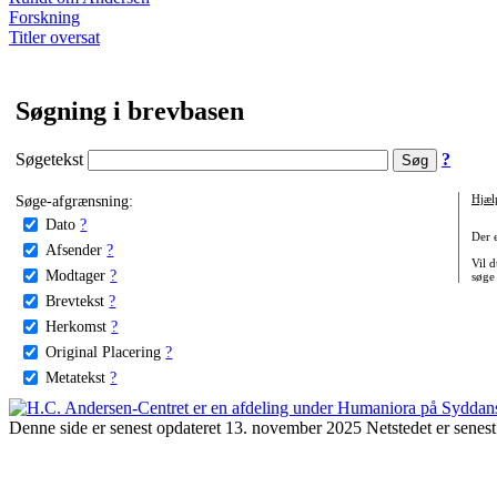
Forskning
Titler oversat
Søgning i brevbasen
Søgetekst
?
Søge-afgrænsning:
Hjæl
Dato
?
Der 
Afsender
?
Vil d
Modtager
?
søge
Brevtekst
?
Herkomst
?
Original Placering
?
Metatekst
?
Denne side er senest opdateret 13. november 2025 Netstedet er senest