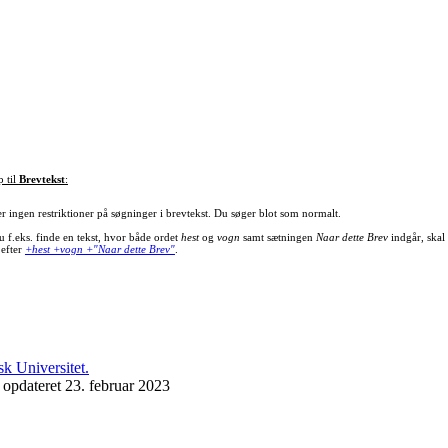
p til
Brevtekst
:
er ingen restriktioner på søgninger i brevtekst. Du søger blot som normalt.
u f.eks. finde en tekst, hvor både ordet
hest
og
vogn
samt sætningen
Naar dette Brev
indgår, skal
 efter
+hest +vogn +"Naar dette Brev"
.
 opdateret 23. februar 2023