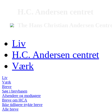
H.C. Andersen centret
The Hans Christian Andersen Centr
Liv
H.C. Andersen centret
Værk
Liv
Værk
Breve
Søg i brevbasen
Afsendere og modtagere
Breve om HCA
Ikke tidligere trykte breve
Alle breve