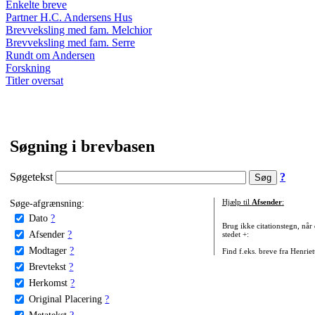
Enkelte breve
Partner H.C. Andersens Hus
Brevveksling med fam. Melchior
Brevveksling med fam. Serre
Rundt om Andersen
Forskning
Titler oversat
Søgning i brevbasen
Søgetekst
?
Søge-afgrænsning:
Hjælp til
Afsender
:
Dato
?
Brug ikke citationstegn, når
Afsender
?
stedet +:
Modtager
?
Find f.eks. breve fra Henrie
Brevtekst
?
Herkomst
?
Original Placering
?
Metatekst
?