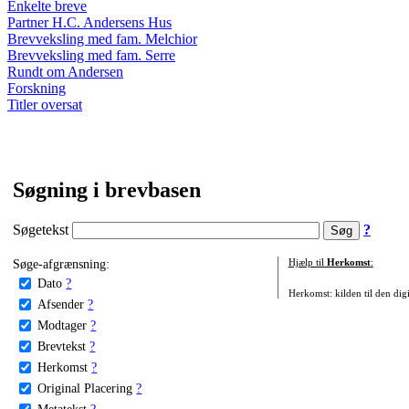
Enkelte breve
Partner H.C. Andersens Hus
Brevveksling med fam. Melchior
Brevveksling med fam. Serre
Rundt om Andersen
Forskning
Titler oversat
Søgning i brevbasen
Søgetekst
?
Søge-afgrænsning:
Hjælp til
Herkomst
:
Dato
?
Herkomst: kilden til den digi
Afsender
?
Modtager
?
Brevtekst
?
Herkomst
?
Original Placering
?
Metatekst
?