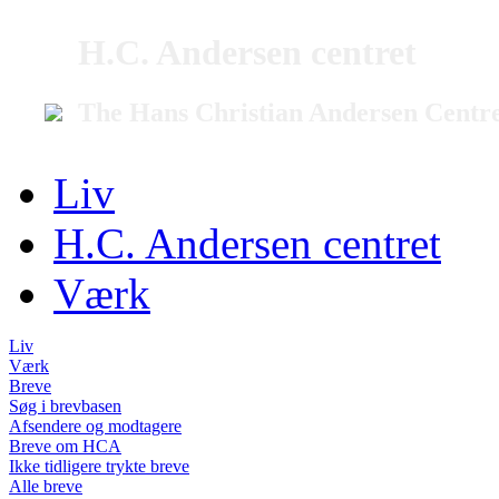
H.C. Andersen centret
The Hans Christian Andersen Centr
Liv
H.C. Andersen centret
Værk
Liv
Værk
Breve
Søg i brevbasen
Afsendere og modtagere
Breve om HCA
Ikke tidligere trykte breve
Alle breve