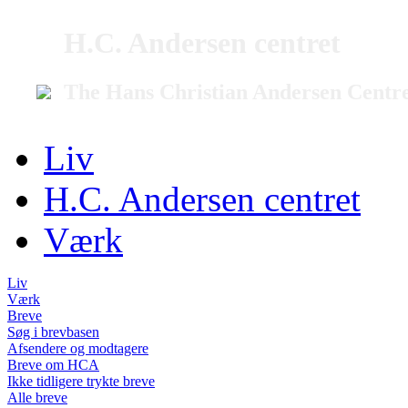
H.C. Andersen centret
The Hans Christian Andersen Centr
Liv
H.C. Andersen centret
Værk
Liv
Værk
Breve
Søg i brevbasen
Afsendere og modtagere
Breve om HCA
Ikke tidligere trykte breve
Alle breve