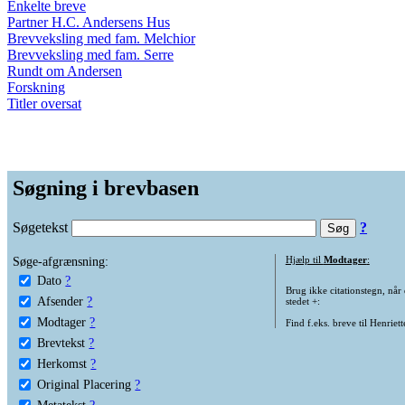
Enkelte breve
Partner H.C. Andersens Hus
Brevveksling med fam. Melchior
Brevveksling med fam. Serre
Rundt om Andersen
Forskning
Titler oversat
Søgning i brevbasen
Søgetekst
?
Søge-afgrænsning:
Hjælp til
Modtager
:
Dato
?
Brug ikke citationstegn, når
Afsender
?
stedet +:
Modtager
?
Find f.eks. breve til Henriet
Brevtekst
?
Herkomst
?
Original Placering
?
Metatekst
?