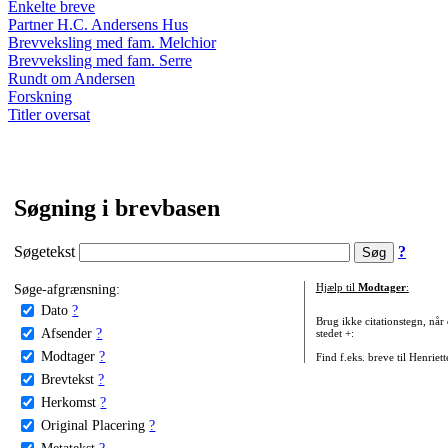
Enkelte breve
Partner H.C. Andersens Hus
Brevveksling med fam. Melchior
Brevveksling med fam. Serre
Rundt om Andersen
Forskning
Titler oversat
Søgning i brevbasen
Søgetekst
?
Søge-afgrænsning:
Hjælp til
Modtager
:
Dato
?
Brug ikke citationstegn, når
Afsender
?
stedet +:
Modtager
?
Find f.eks. breve til Henriet
Brevtekst
?
Herkomst
?
Original Placering
?
Metatekst
?