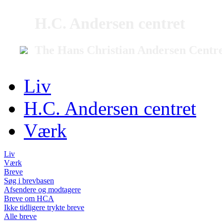
H.C. Andersen centret
The Hans Christian Andersen Centr
Liv
H.C. Andersen centret
Værk
Liv
Værk
Breve
Søg i brevbasen
Afsendere og modtagere
Breve om HCA
Ikke tidligere trykte breve
Alle breve