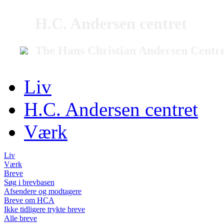
H.C. Andersen centret
The Hans Christian Andersen Centr
Liv
H.C. Andersen centret
Værk
Liv
Værk
Breve
Søg i brevbasen
Afsendere og modtagere
Breve om HCA
Ikke tidligere trykte breve
Alle breve