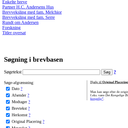
Enkelte breve
Partner H.C. Andersens Hus
Brevveksling med fam. Melchior
Brevveksling med fam. Serre
Rundt om Andersen
Forskning
Titler oversat
Søgning i brevbasen
Søgetekst
?
Søge-afgrænsning:
Hjælp til
Original Placering
Dato
?
Man kan søge efter de origi
Afsender
?
f.eks. være
Det Kongelige Bi
kongelig*
.
Modtager
?
Brevtekst
?
Herkomst
?
Original Placering
?
Metatekst
?