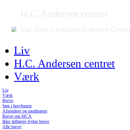
H.C. Andersen centret
The Hans Christian Andersen Centr
Liv
H.C. Andersen centret
Værk
Liv
Værk
Breve
Søg i brevbasen
Afsendere og modtagere
Breve om HCA
Ikke tidligere trykte breve
Alle breve