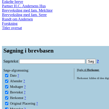
Enkelte breve
Partner H.C. Andersens Hus
Brevveksling med fam. Melchior
Brevveksling med fam. Serre
Rundt om Andersen
Forskning
Titler oversat
Søgning i brevbasen
Søgetekst
?
Søge-afgrænsning:
Hjælp til
Herkomst
:
Dato
?
Herkomst: kilden til den digi
Afsender
?
Modtager
?
Brevtekst
?
Herkomst
?
Original Placering
?
Metatekst
?