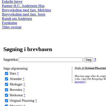
Enkelte breve
Partner H.C. Andersens Hus
Brevveksling med fam. Melchior
Brevveksling med fam. Serre
Rundt om Andersen
Forskning
Titler oversat
Søgning i brevbasen
Søgetekst
?
Søge-afgrænsning:
Hjælp til
Original Placering
Dato
?
Man kan søge efter de origi
Afsender
?
f.eks. være
Det Kongelige Bi
kongelig*
.
Modtager
?
Brevtekst
?
Herkomst
?
Original Placering
?
Metatekst
?