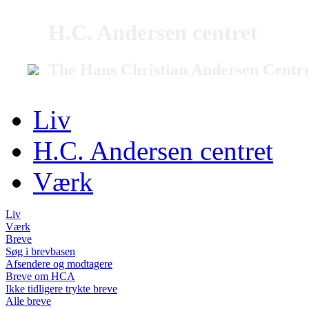
H.C. Andersen centret
The Hans Christian Andersen Centr
Liv
H.C. Andersen centret
Værk
Liv
Værk
Breve
Søg i brevbasen
Afsendere og modtagere
Breve om HCA
Ikke tidligere trykte breve
Alle breve