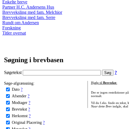
Enkelte breve
Partner H.C. Andersens Hus
Brevveksling med fam. Melchior
Brevveksling med fam. Serre
Rundt om Andersen
Forskning
Titler oversat
Søgning i brevbasen
Søgetekst
?
Søge-afgrænsning:
Hjælp til
Brevtekst
:
Dato
?
Der er ingen restriktioner p
Afsender
?
normalt.
Modtager
?
Vil du f.eks. finde en tekst,
Naar dette Brev
indgår, skal
Brevtekst
?
Herkomst
?
Original Placering
?
Metatekst
?