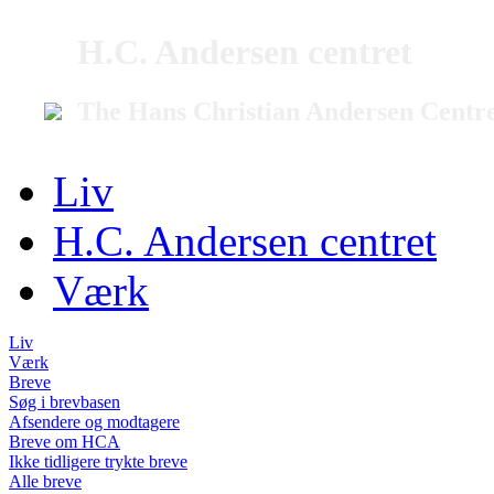
H.C. Andersen centret
The Hans Christian Andersen Centr
Liv
H.C. Andersen centret
Værk
Liv
Værk
Breve
Søg i brevbasen
Afsendere og modtagere
Breve om HCA
Ikke tidligere trykte breve
Alle breve