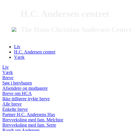
H.C. Andersen centret
The Hans Christian Andersen Centr
Liv
H.C. Andersen centret
Værk
Liv
Værk
Breve
Søg i brevbasen
Afsendere og modtagere
Breve om HCA
Ikke tidligere trykte breve
Alle breve
Enkelte breve
Partner H.C. Andersens Hus
Brevveksling med fam. Melchior
Brevveksling med fam. Serre
Rundt om Andersen