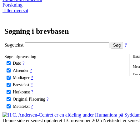
Forskning
Titler oversat
Søgning i brevbasen
Søgetekst
?
Søge-afgrænsning:
Hjæl
Dato
?
Metat
Afsender
?
Der e
Modtager
?
Brevtekst
?
Herkomst
?
Original Placering
?
Metatekst
?
Denne side er senest opdateret 13. november 2025 Netstedet er senest