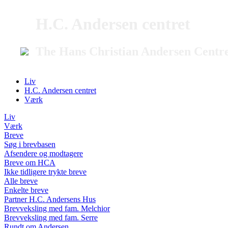
H.C. Andersen centret
The Hans Christian Andersen Centr
Liv
H.C. Andersen centret
Værk
Liv
Værk
Breve
Søg i brevbasen
Afsendere og modtagere
Breve om HCA
Ikke tidligere trykte breve
Alle breve
Enkelte breve
Partner H.C. Andersens Hus
Brevveksling med fam. Melchior
Brevveksling med fam. Serre
Rundt om Andersen