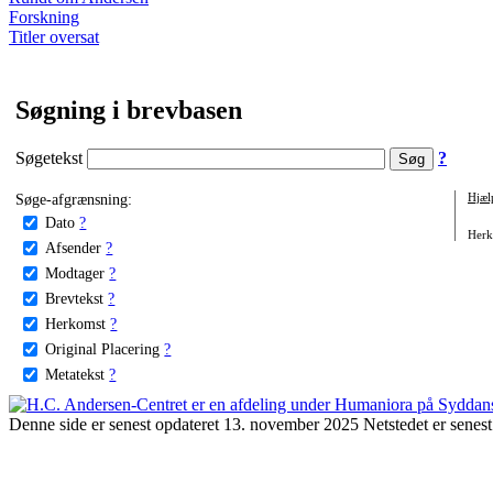
Forskning
Titler oversat
Søgning i brevbasen
Søgetekst
?
Søge-afgrænsning:
Hjæl
Dato
?
Herko
Afsender
?
Modtager
?
Brevtekst
?
Herkomst
?
Original Placering
?
Metatekst
?
Denne side er senest opdateret 13. november 2025 Netstedet er senest