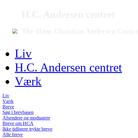
H.C. Andersen centret
The Hans Christian Andersen Centr
Liv
H.C. Andersen centret
Værk
Liv
Værk
Breve
Søg i brevbasen
Afsendere og modtagere
Breve om HCA
Ikke tidligere trykte breve
Alle breve