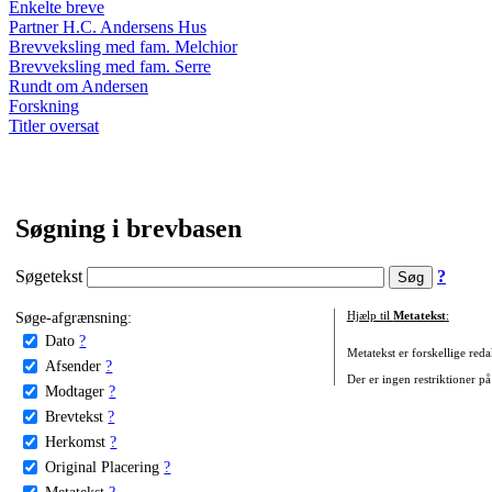
Enkelte breve
Partner H.C. Andersens Hus
Brevveksling med fam. Melchior
Brevveksling med fam. Serre
Rundt om Andersen
Forskning
Titler oversat
Søgning i brevbasen
Søgetekst
?
Søge-afgrænsning:
Hjælp til
Metatekst
:
Dato
?
Metatekst er forskellige reda
Afsender
?
Der er ingen restriktioner på
Modtager
?
Brevtekst
?
Herkomst
?
Original Placering
?
Metatekst
?