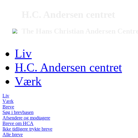
H.C. Andersen centret
The Hans Christian Andersen Centr
Liv
H.C. Andersen centret
Værk
Liv
Værk
Breve
Søg i brevbasen
Afsendere og modtagere
Breve om HCA
Ikke tidligere trykte breve
Alle breve