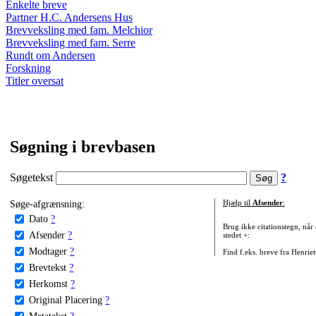
Enkelte breve
Partner H.C. Andersens Hus
Brevveksling med fam. Melchior
Brevveksling med fam. Serre
Rundt om Andersen
Forskning
Titler oversat
Søgning i brevbasen
Søgetekst
?
Søge-afgrænsning:
Hjælp til
Afsender
:
Dato
?
Brug ikke citationstegn, når
Afsender
?
stedet +:
Modtager
?
Find f.eks. breve fra Henrie
Brevtekst
?
Herkomst
?
Original Placering
?
Metatekst
?