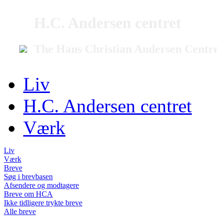
H.C. Andersen centret
The Hans Christian Andersen Centr
Liv
H.C. Andersen centret
Værk
Liv
Værk
Breve
Søg i brevbasen
Afsendere og modtagere
Breve om HCA
Ikke tidligere trykte breve
Alle breve