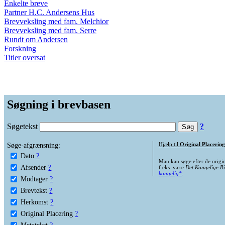
Enkelte breve
Partner H.C. Andersens Hus
Brevveksling med fam. Melchior
Brevveksling med fam. Serre
Rundt om Andersen
Forskning
Titler oversat
Søgning i brevbasen
Søgetekst
?
Søge-afgrænsning:
Hjælp til
Original Placering
Dato
?
Man kan søge efter de origi
Afsender
?
f.eks. være
Det Kongelige Bi
kongelig*
.
Modtager
?
Brevtekst
?
Herkomst
?
Original Placering
?
Metatekst
?