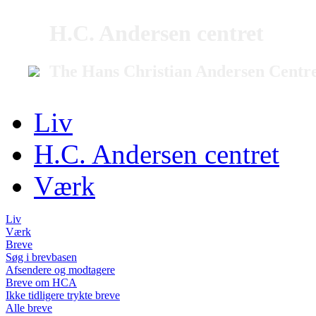
H.C. Andersen centret
The Hans Christian Andersen Centr
Liv
H.C. Andersen centret
Værk
Liv
Værk
Breve
Søg i brevbasen
Afsendere og modtagere
Breve om HCA
Ikke tidligere trykte breve
Alle breve