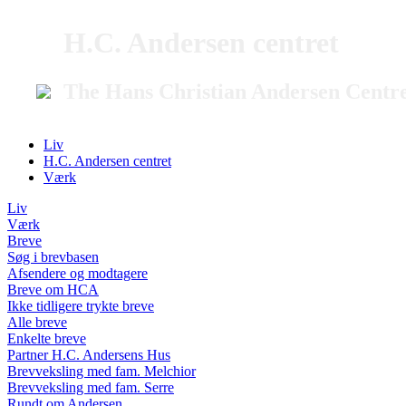
H.C. Andersen centret
The Hans Christian Andersen Centr
Liv
H.C. Andersen centret
Værk
Liv
Værk
Breve
Søg i brevbasen
Afsendere og modtagere
Breve om HCA
Ikke tidligere trykte breve
Alle breve
Enkelte breve
Partner H.C. Andersens Hus
Brevveksling med fam. Melchior
Brevveksling med fam. Serre
Rundt om Andersen