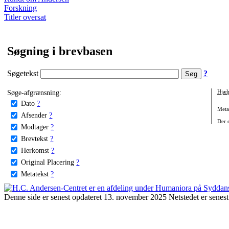
Forskning
Titler oversat
Søgning i brevbasen
Søgetekst
?
Søge-afgrænsning:
Hjæl
Dato
?
Metat
Afsender
?
Der e
Modtager
?
Brevtekst
?
Herkomst
?
Original Placering
?
Metatekst
?
Denne side er senest opdateret 13. november 2025 Netstedet er senest