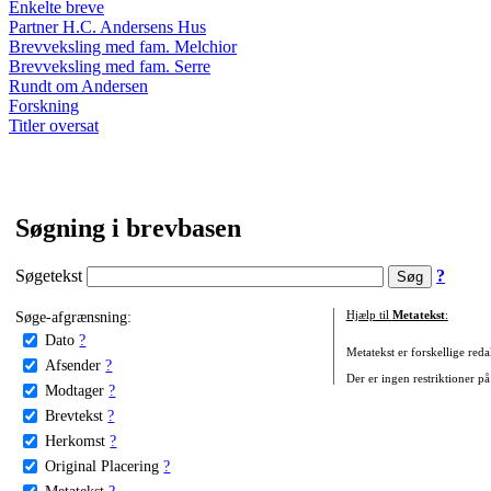
Enkelte breve
Partner H.C. Andersens Hus
Brevveksling med fam. Melchior
Brevveksling med fam. Serre
Rundt om Andersen
Forskning
Titler oversat
Søgning i brevbasen
Søgetekst
?
Søge-afgrænsning:
Hjælp til
Metatekst
:
Dato
?
Metatekst er forskellige reda
Afsender
?
Der er ingen restriktioner på
Modtager
?
Brevtekst
?
Herkomst
?
Original Placering
?
Metatekst
?