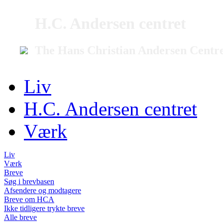
H.C. Andersen centret
The Hans Christian Andersen Centr
Liv
H.C. Andersen centret
Værk
Liv
Værk
Breve
Søg i brevbasen
Afsendere og modtagere
Breve om HCA
Ikke tidligere trykte breve
Alle breve