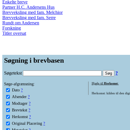
Enkelte breve
Partner H.C. Andersens Hus
Brevveksling med fam. Melchior
Brevveksling med fam. Serre
Rundt om Andersen
Forskning
Titler oversat
Søgning i brevbasen
Søgetekst
?
Søge-afgrænsning:
Hjælp til
Herkomst
:
Dato
?
Herkomst: kilden til den digi
Afsender
?
Modtager
?
Brevtekst
?
Herkomst
?
Original Placering
?
Metatekst
?