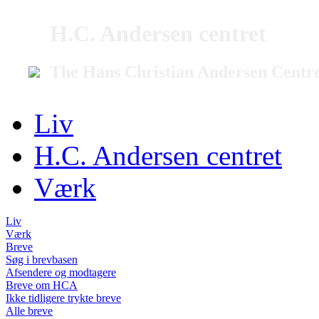
H.C. Andersen centret
The Hans Christian Andersen Centr
Liv
H.C. Andersen centret
Værk
Liv
Værk
Breve
Søg i brevbasen
Afsendere og modtagere
Breve om HCA
Ikke tidligere trykte breve
Alle breve